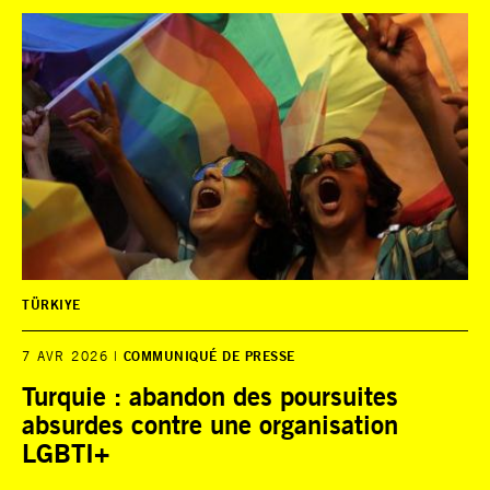
TÜRKIYE
7 AVR 2026
COMMUNIQUÉ DE PRESSE
Turquie : abandon des poursuites
absurdes contre une organisation
LGBTI+