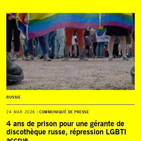
RUSSIE
24 MAR 2026
COMMUNIQUÉ DE PRESSE
4 ans de prison pour une gérante de
discothèque russe, répression LGBTI
accrue