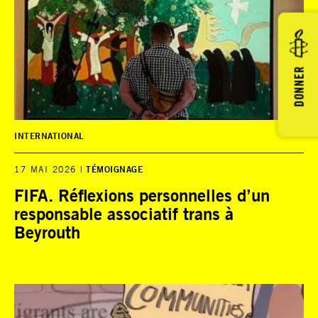
DONNER
INTERNATIONAL
17 MAI 2026
TÉMOIGNAGE
FIFA. Réflexions personnelles d’un
responsable associatif trans à
Beyrouth