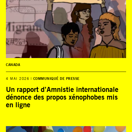
CANADA
4 MAI 2026
COMMUNIQUÉ DE PRESSE
Un rapport d’Amnistie internationale
dénonce des propos xénophobes mis
en ligne