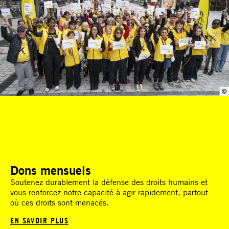
©
Dons mensuels
Soutenez durablement la défense des droits humains et
vous renforcez notre capacité à agir rapidement, partout
où ces droits sont menacés.
EN SAVOIR PLUS