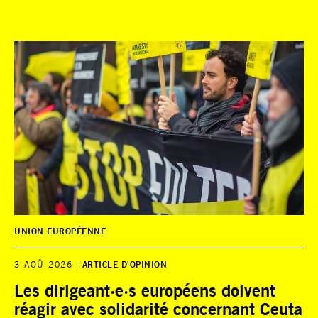
UNION EUROPÉENNE
3 AOÛ 2026
ARTICLE D'OPINION
Les dirigeant·e·s européens doivent
réagir avec solidarité concernant Ceuta