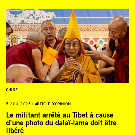
CHINE
5 AOÛ 2026
ARTICLE D'OPINION
Le militant arrêté au Tibet à cause
d’une photo du dalaï-lama doit être
libéré