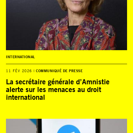
INTERNATIONAL
11 FÉV 2026
COMMUNIQUÉ DE PRESSE
La secrétaire générale d’Amnistie
alerte sur les menaces au droit
international