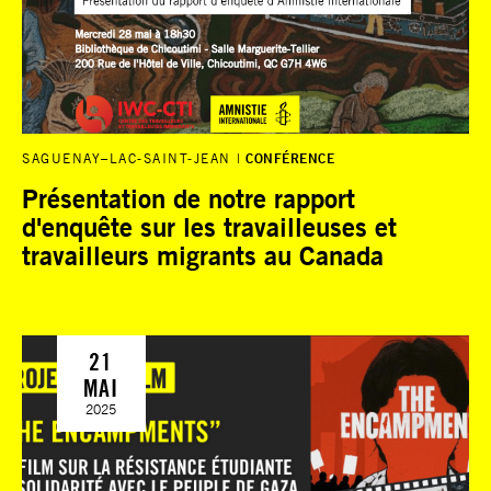
SAGUENAY–LAC-SAINT-JEAN
CONFÉRENCE
Présentation de notre rapport
d'enquête sur les travailleuses et
travailleurs migrants au Canada
21
MAI
2025