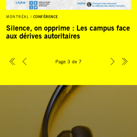
MONTRÉAL
CONFÉRENCE
Silence, on opprime : Les campus face
aux dérives autoritaires
Page 3 de 7