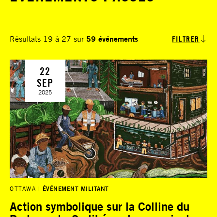
Résultats 19 à 27 sur
59 événements
FILTRER
22
SEP
2025
OTTAWA
ÉVÉNEMENT MILITANT
Action symbolique sur la Colline du