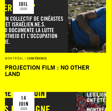
JUIL
2025
MONTRÉAL
CONFÉRENCE
PROJECTION FILM : NO OTHER
LAND
14
JUIN
2025