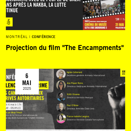
MONTRÉAL
CONFÉRENCE
Projection du film "The Encampments"
6
MAI
2025