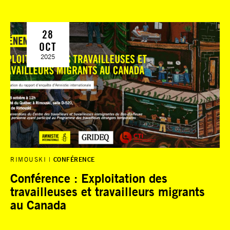
28
OCT
2025
RIMOUSKI
CONFÉRENCE
Conférence : Exploitation des
travailleuses et travailleurs migrants
au Canada