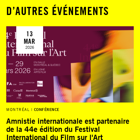
D’AUTRES ÉVÉNEMENTS
13
MAR
2026
MONTRÉAL
CONFÉRENCE
Amnistie internationale est partenaire
de la 44e édition du Festival
International du Film sur l'Art