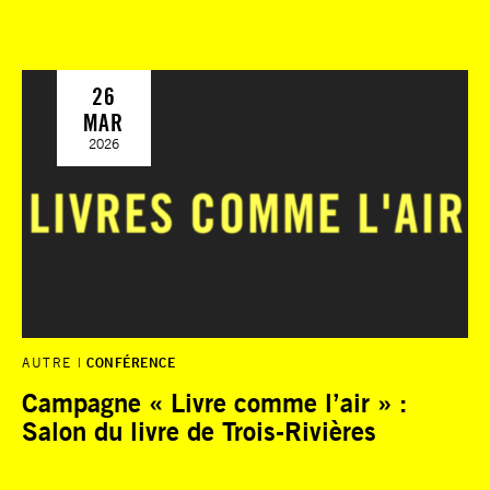
26
MAR
2026
AUTRE
CONFÉRENCE
Campagne « Livre comme l’air » :
Salon du livre de Trois-Rivières