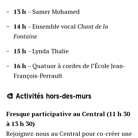
13 h
– Samer Mohamed
14 h
– Ensemble vocal
Chant de la
Fontaine
15 h
– Lynda Thalie
16 h
– Quatuor à cordes de l’École Jean-
François-Perrault
🎨 Activités hors-des-murs
Fresque participative au Central (11 h 30
à 13 h 30)
Rejoignez-nous au Central pour co-créer une