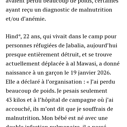
avaient perdu beaucoup de poids, certaines
ayant reçu un diagnostic de malnutrition
et/ou d’anémie.
Hind*, 22 ans, qui vivait dans le camp pour
personnes réfugiées de Jabalia, aujourd’hui
presque entièrement détruit, et se trouve
actuellement déplacée à al Mawasi, a donné
naissance à un garçon le 19 janvier 2026.
Elle a déclaré à l’organisation : « J’ai perdu
beaucoup de poids. Je pesais seulement
43 kilos et à l’hôpital de campagne où j’ai
accouché, ils m’ont dit que je souffrais de
malnutrition. Mon bébé est né avec une
double infection pulmonaire, il a passé
NAVIGATION PRINCIPALE
RÉSEAUX SOCIAUX MOBILE
PIED DE PAGE