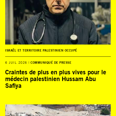
ISRAËL ET TERRITOIRE PALESTINIEN OCCUPÉ
6 JUIL 2026
COMMUNIQUÉ DE PRESSE
Craintes de plus en plus vives pour le
médecin palestinien Hussam Abu
Safiya