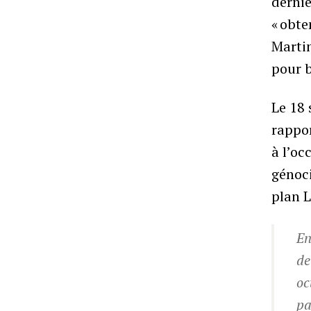
dernie
« obte
Martin
pour b
Le 18 
rappor
à l’oc
génoci
plan 
En
de
oc
pa