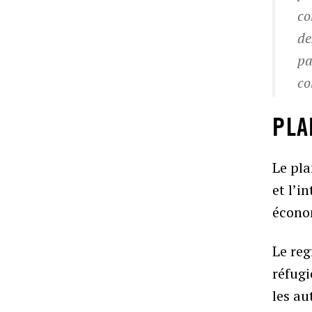
co
de
pa
co
PLA
Le pl
et l’i
écono
Le reg
réfug
les au