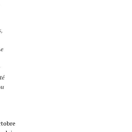
t
s,
Le
t
té
ou
ctobre