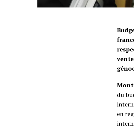
Budge
franc
respe
vente
génoc
Montr
du bu
inter
en reg
inter