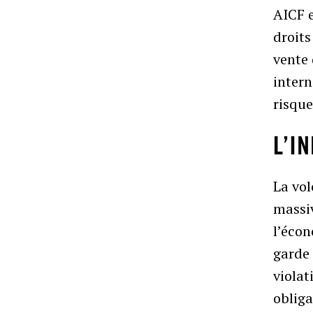
AICF 
droits
vente 
intern
risqu
L’I
La vo
massiv
l’éco
garde 
violat
obliga