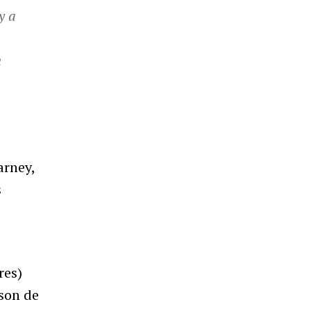
y a
n
arney,
s
res)
ison de