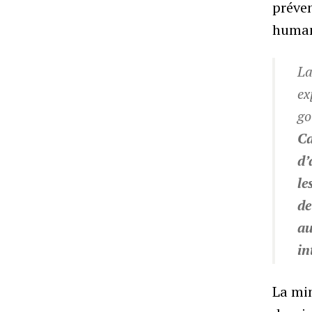
préven
human
La
ex
go
Ca
d’
le
de
au
in
La min