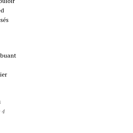
ouloir
ed
isés
ribuant
ier
s
 4
e