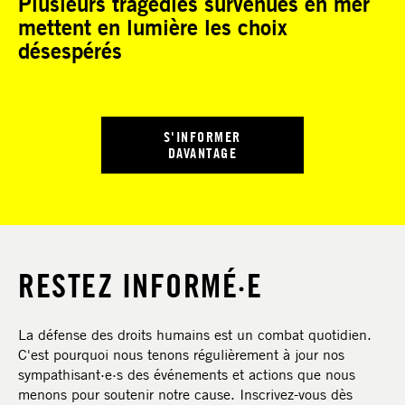
Plusieurs tragédies survenues en mer
mettent en lumière les choix
désespérés
S'INFORMER
DAVANTAGE
RESTEZ INFORMÉ·E
La défense des droits humains est un combat quotidien.
C'est pourquoi nous tenons régulièrement à jour nos
sympathisant·e·s des événements et actions que nous
menons pour soutenir notre cause. Inscrivez-vous dès
NAVIGATION PRINCIPALE
RÉSEAUX SOCIAUX MOBILE
PIED DE PAGE