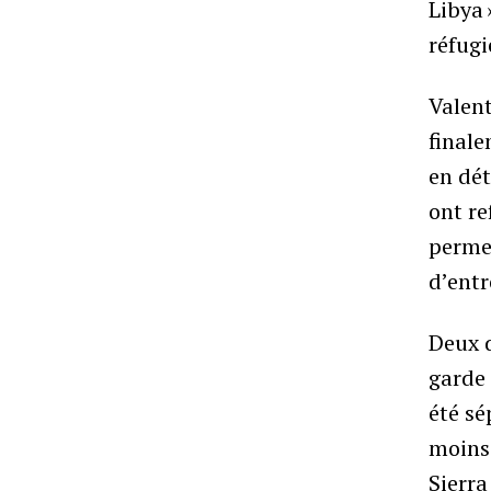
Libya 
réfugi
Valent
finale
en dét
ont re
permet
d’entr
Deux d
garde 
été sé
moins 
Sierra