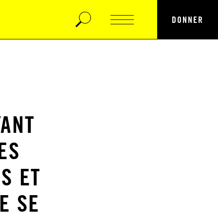
DONNER
YANT
ES
S ET
E SE