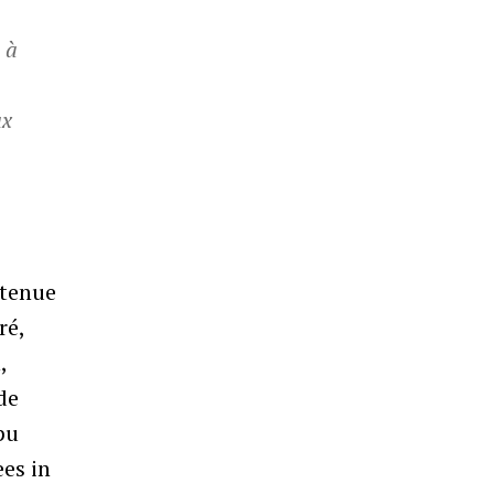
 à
ux
etenue
ré,
,
de
pu
ees in