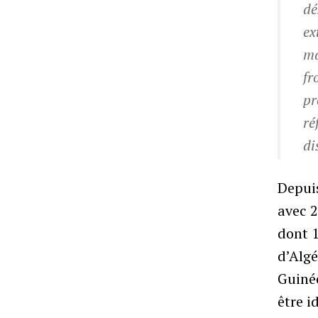
dé
ex
ma
fr
pr
ré
di
Depuis
avec 2
dont 1
d’Algé
Guinée
être i