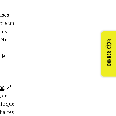
uses
ttre un
vois
iété
DONNER
 le
ns
, en
litique
diaires