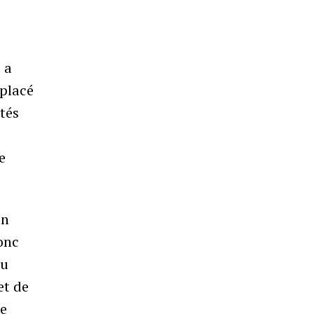
 a
 placé
ités
e
en
donc
Au
et de
re