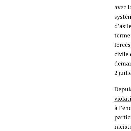
avec l
systé
d’asil
terme 
forcés
civile
demand
2 juil
Depuis
violat
à l’en
partic
racist