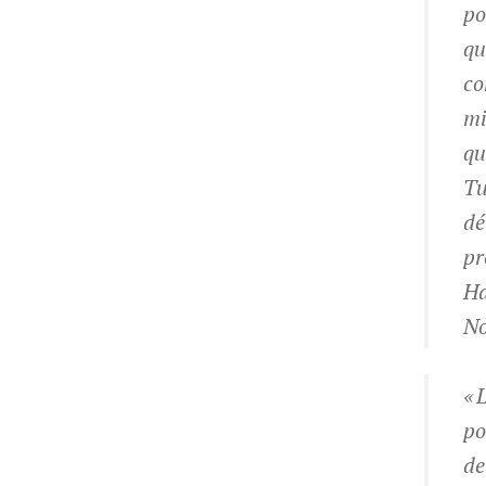
po
qu
co
mi
qu
Tu
dé
pr
Ha
No
« 
po
de