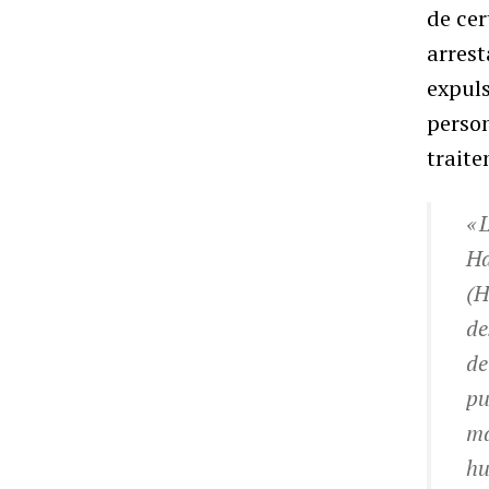
de cer
arrest
expuls
person
trait
« 
Ha
(H
de
de
pu
ma
hu