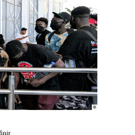
©
Amnistie internationale
inir