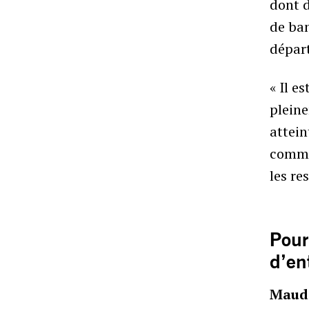
dont 
de ban
départ
« Il e
pleine
attein
comme 
les re
Pour
d’en
Maud