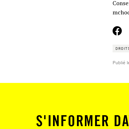
Conse
mchoq
DROIT
Publié 
S'INFORMER DA