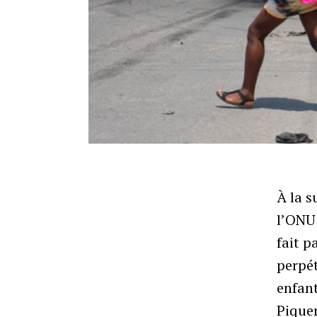
À la s
l’ONU 
fait p
perpét
enfant
Piquer