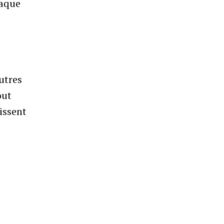
taque
utres
out
issent