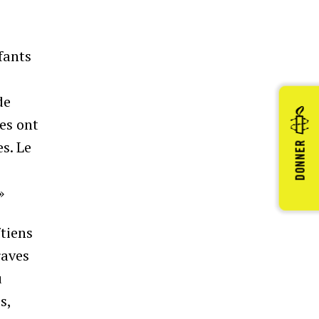
fants
de
es ont
es. Le
DONNER
»
ïtiens
raves
u
s,