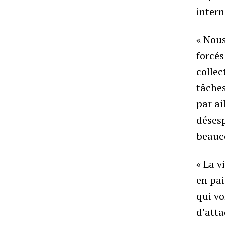
intern
« Nous
forcés
collec
tâches
par ai
désesp
beauco
« La v
en pai
qui vo
d’atta