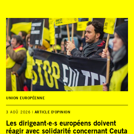
UNION EUROPÉENNE
3 AOÛ 2026
ARTICLE D'OPINION
Les dirigeant·e·s européens doivent
réagir avec solidarité concernant Ceuta