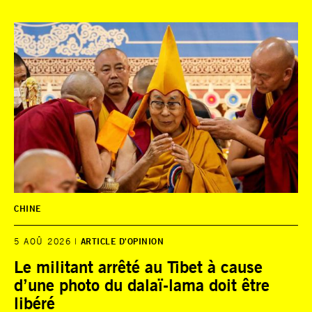
CHINE
5 AOÛ 2026
ARTICLE D'OPINION
Le militant arrêté au Tibet à cause
d’une photo du dalaï-lama doit être
libéré