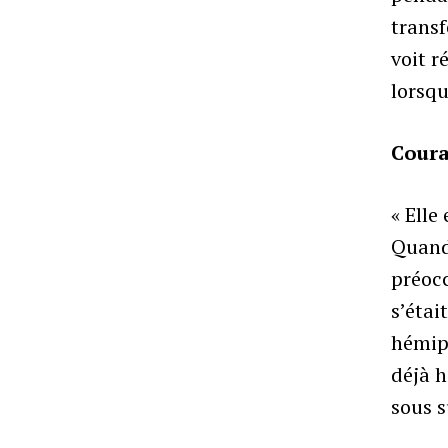
transf
voit 
lorsqu
Cour
« Elle
Quand 
préocc
s’étai
hémipl
déjà h
sous s