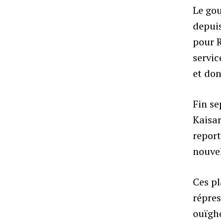
Le gou
depuis
pour R
servic
et don
Fin se
Kaisar
report
nouvel
Ces pl
répre
ouïgho