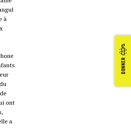
taine
angul
e à
ux
phone
DONNER
nfants
leur
 du
 de
ui ont
s,
lle a