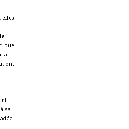
 elles
le
ti que
e a
ui ont
t
 et
 à sa
gradée