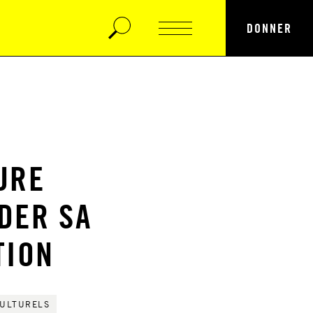
DONNER
URE
DER SA
TION
CULTURELS