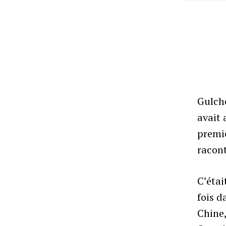
Gulche
avait 
premiè
racont
C’étai
fois d
Chine,