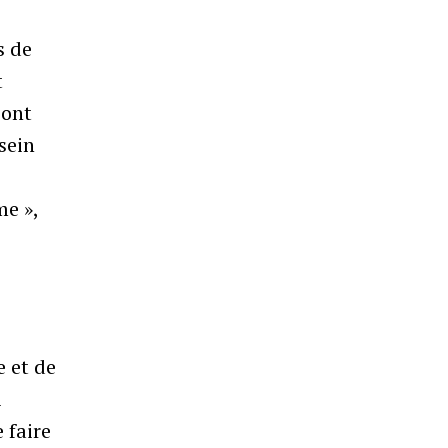
s de
t
sont
sein
me »,
e et de
i
 faire