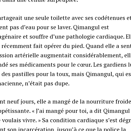
artageait une seule toilette avec ses codétenues et
ent pas d’eau pour se laver. Qimangul est
génaire et souffre d’une pathologie cardiaque. El
t récemment fait opérer du pied. Quand elle a sen
ssion artérielle augmentait considérablement, ell
dé ses médicaments pour le cœur. Les gardiens l
des pastilles pour la toux, mais Qimangul, qui es
acienne, n’était pas dupe.
t neuf jours, elle a mangé de la nourriture froide
pétissante. « J’ai mangé pour toi, a dit Qimangul
 Je voulais vivre. » Sa condition cardiaque s’est dé
t son incarcération, jusqu’à ce que la police la