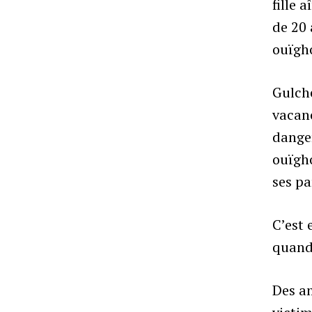
fille 
de 20 
ouïgho
Gulch
vacanc
danger
ouïgh
ses pa
C’est 
quand 
Des am