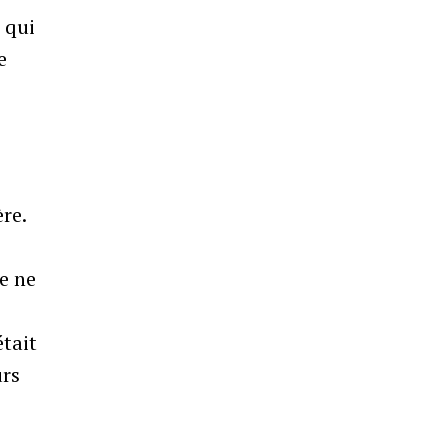
 qui
e
re.
e ne
était
urs