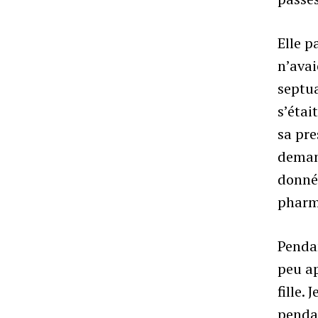
Elle p
n’avai
septua
s’étai
sa pre
deman
donné 
pharm
Pendan
peu ap
fille.
pendan