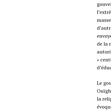
gouve
l’extr
masse 
d’autr
envoyé
de la 
autori
« cent
d’éduc
Le go
Ouïgho
la rel
évoque