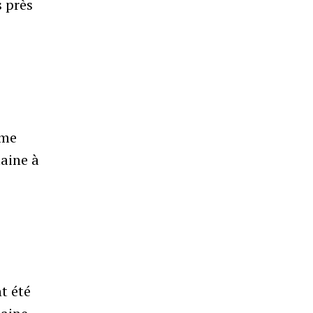
s près
e
s
ome
aine à
,
nt été