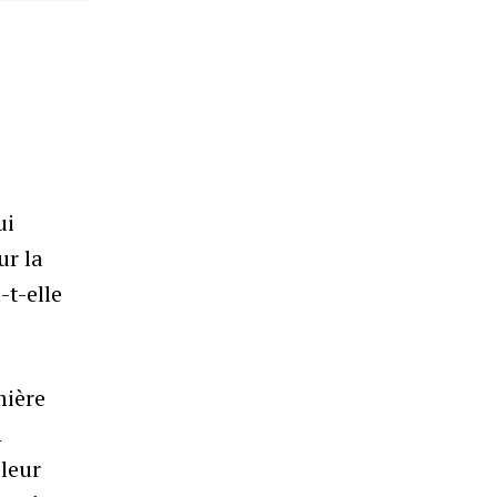
ui
ur la
-t-elle
mière
n
 leur