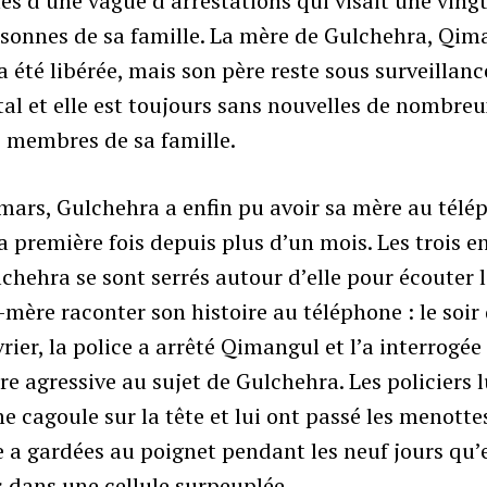
es d’une vague d’arrestations qui visait une ving
rsonnes de sa famille. La mère de Gulchehra, Qim
 a été libérée, mais son père reste sous surveillanc
tal et elle est toujours sans nouvelles de nombre
 membres de sa famille.
mars, Gulchehra a enfin pu avoir sa mère au télé
a première fois depuis plus d’un mois. Les trois e
chehra se sont serrés autour d’elle pour écouter 
mère raconter son histoire au téléphone : le soir
vrier, la police a arrêté Qimangul et l’a interrogée
e agressive au sujet de Gulchehra. Les policiers l
e cagoule sur la tête et lui ont passé les menotte
e a gardées au poignet pendant les neuf jours qu’e
 dans une cellule surpeuplée.