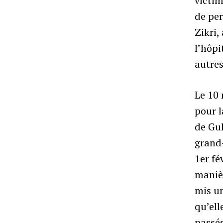
victim
de pe
Zikri,
l’hôpi
autres
Le 10 
pour l
de Gul
grand-
1er fé
manièr
mis un
qu’ell
passés