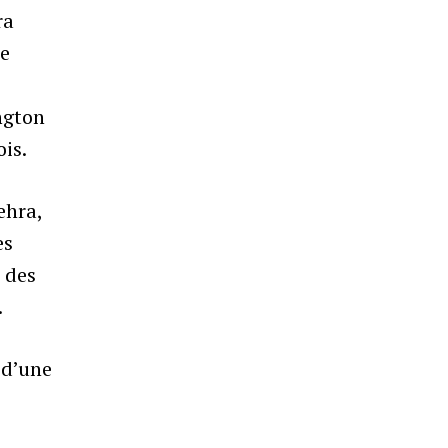
ra
te
ngton
ois.
ehra,
es
r des
.
 d’une
e