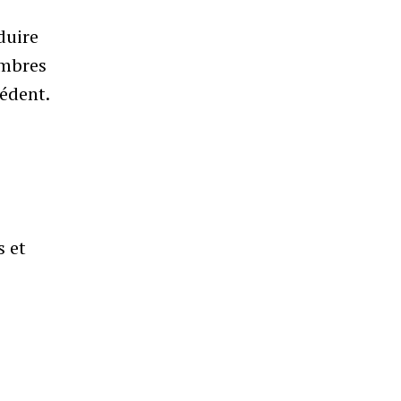
duire
embres
cédent.
s et