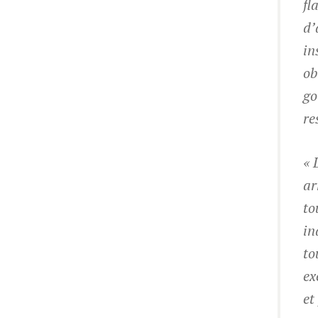
fl
d’
in
ob
go
re
« 
ar
to
in
to
ex
et