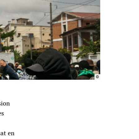
©
Amnistie Internationale
sion
es
tat en