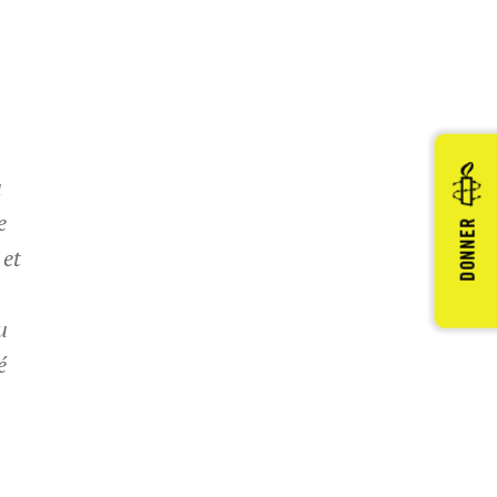
a
e
DONNER
 et
u
é