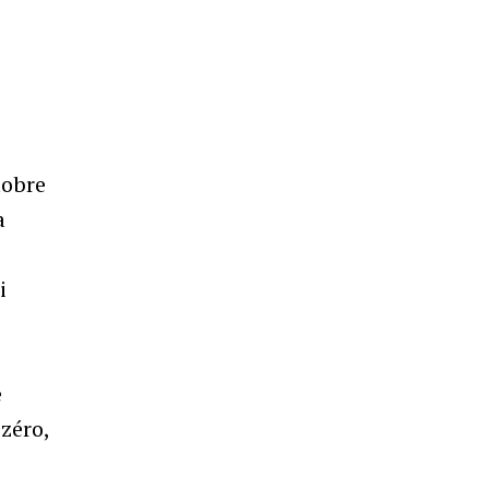
tobre
a
i
e
zéro,