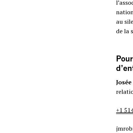
l’asso
nation
au sil
de la 
Pour
d’en
Josée
relat
+1 51
jmrob