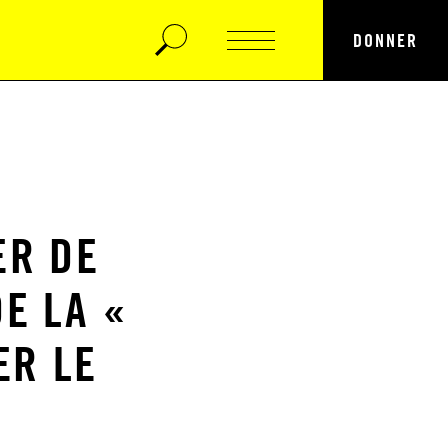
DONNER
ER DE
DE LA «
ER LE