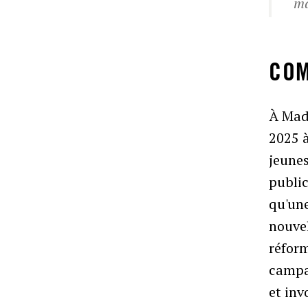
ma
COM
À Mada
2025 à
jeunes
public
qu'une
nouvel
réfor
campag
et inv