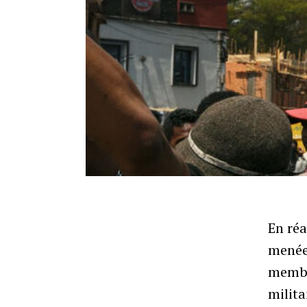
En ré
menée 
membre
milita