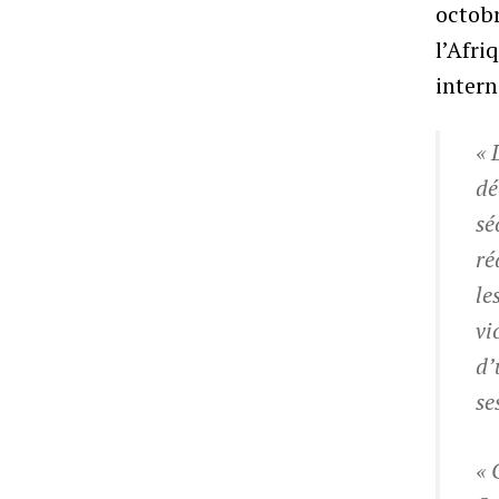
octobr
l’Afri
intern
« 
dé
sé
ré
le
vi
d’
se
« 