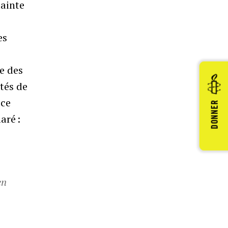
lainte
es
re des
ités de
ice
DONNER
aré :
en