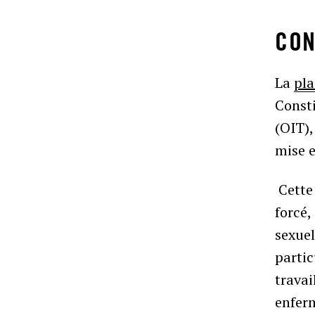
CON
La
pla
Consti
(OIT),
mise 
Cette 
forcé,
sexuel
partic
travai
enferm