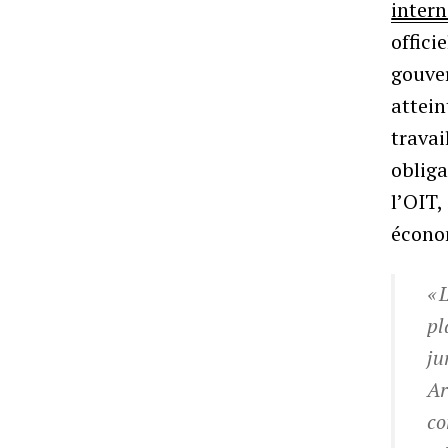
intern
offici
gouve
attein
travai
obliga
l’OIT
économ
« 
pl
ju
Ar
co