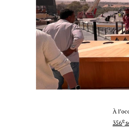
À l’oc
e
356
s