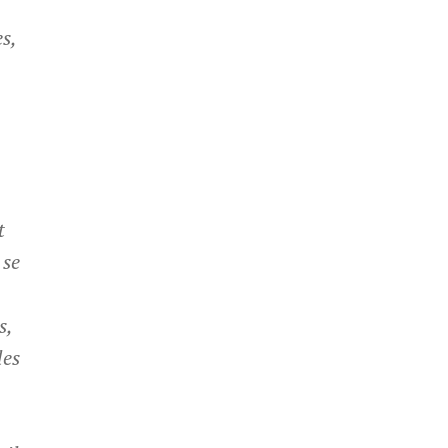
s,
s
t
 se
s,
les