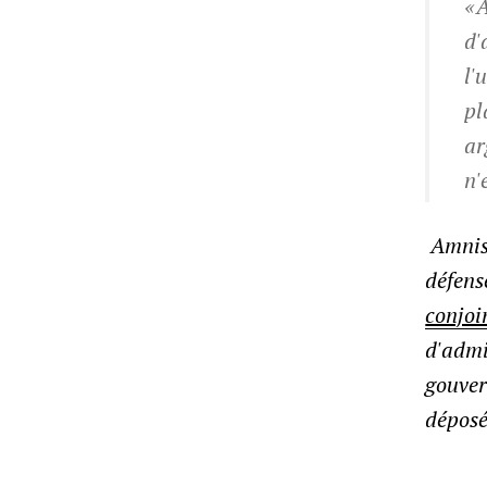
« 
d'
l'
pl
ar
n'
Amnist
défens
conjoi
d'admi
gouver
déposé