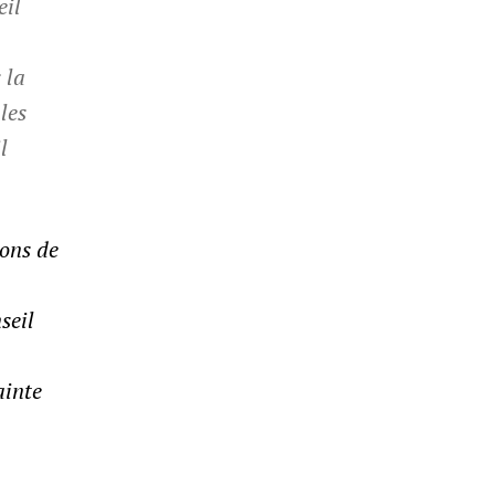
eil
 la
les
l
ions de
seil
ainte