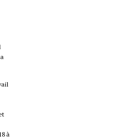
l
la
vail
et
18 à