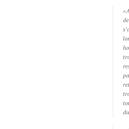
« 
de
s’
lo
ho
tr
re
pa
re
tr
to
du