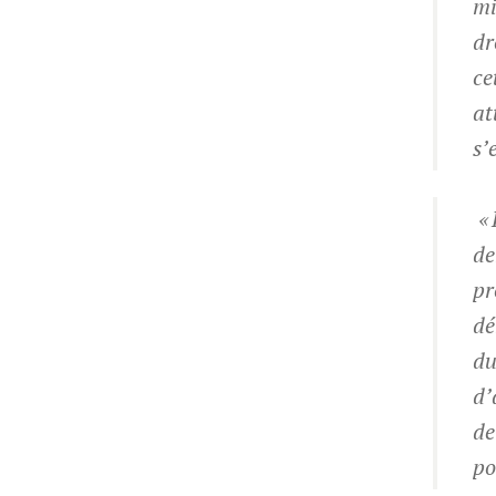
mi
dr
ce
at
s’
« 
de
pr
dé
du
d’
de
po