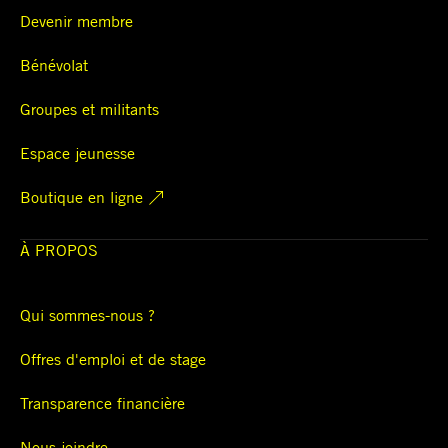
Devenir membre
Bénévolat
Groupes et militants
Espace jeunesse
Boutique en ligne
À PROPOS
Qui sommes-nous ?
Offres d'emploi et de stage
Transparence financière
NAVIGATION PRINCIPALE
RÉSEAUX SOCIAUX MOBILE
PIED DE PAGE
Nous joindre