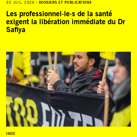
30 JUIL 2026
DOSSIERS ET PUBLICATIONS
Les professionnel·le·s de la santé
exigent la libération immédiate du Dr
Safiya
INDE