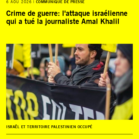
6 AOÛ 2026
COMMUNIQUÉ DE PRESSE
Crime de guerre: l'attaque israélienne
qui a tué la journaliste Amal Khalil
ISRAËL ET TERRITOIRE PALESTINIEN OCCUPÉ