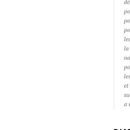
dé
po
po
po
le
la
na
po
le
et
su
a 