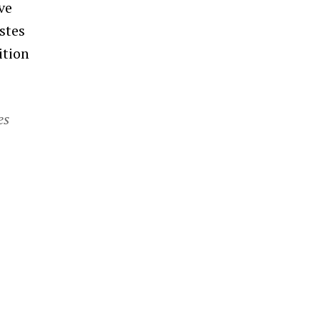
ve
stes
ition
es