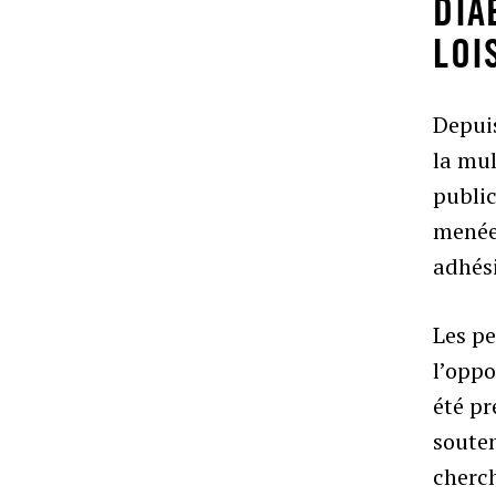
DIA
LOI
Depuis
la mul
public
menée 
adhési
Les pe
l’oppo
été pr
souten
cherch