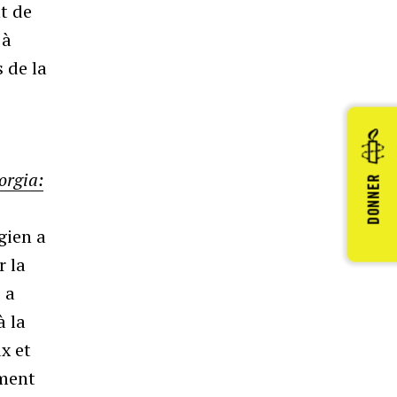
t de
 à
s de la
orgia:
DONNER
gien a
r la
, a
à la
x et
ement