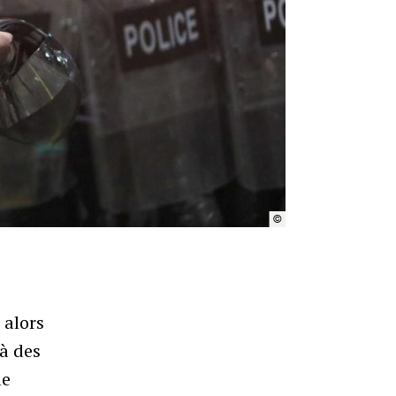
©
Amnistie Internationale
 alors
 à des
le