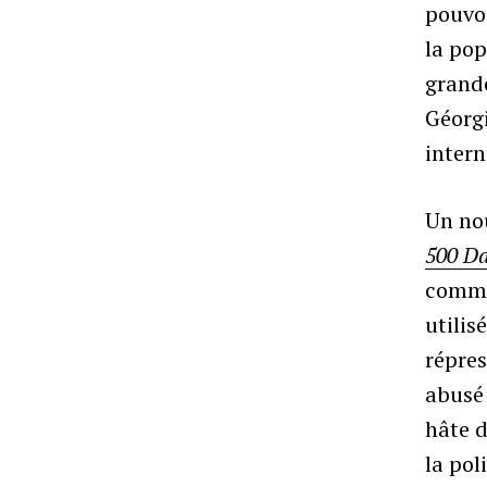
pouvo
la pop
grande
Géorgi
intern
Un no
500 Da
commen
utilis
répres
abusé 
hâte d
la pol