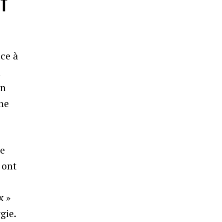
ET
ace à
u
on
ne
de
 ont
x »
gie.