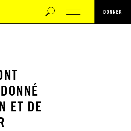
DONNER
ONT
RDONNÉ
N ET DE
R