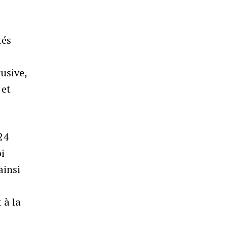
tés
rusive,
 et
24
oi
ainsi
 à la