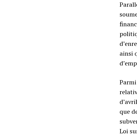
Parall
soumet
financ
politi
d’enre
ainsi 
d’emp
Parmi 
relati
d’avri
que de
subven
Loi su