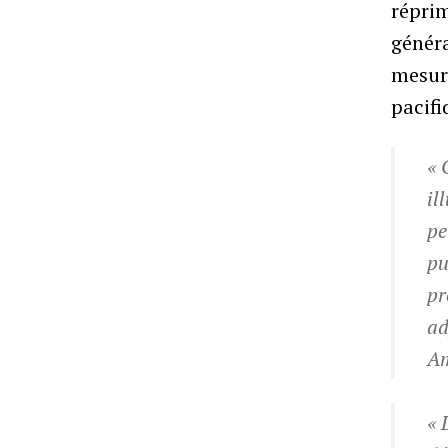
réprim
généra
mesure
pacifi
« 
il
pe
pu
pr
ad
Am
« 