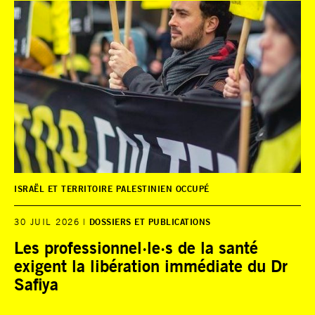
ISRAËL ET TERRITOIRE PALESTINIEN OCCUPÉ
30 JUIL 2026
DOSSIERS ET PUBLICATIONS
Les professionnel·le·s de la santé
exigent la libération immédiate du Dr
Safiya