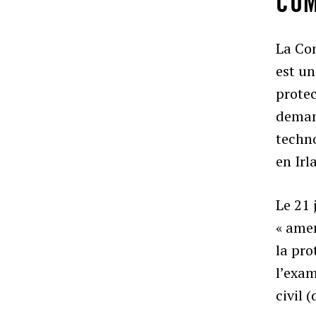
COM
La Co
est un
protec
deman
techn
en Irl
Le 21 
« amen
la pro
l’exam
civil 