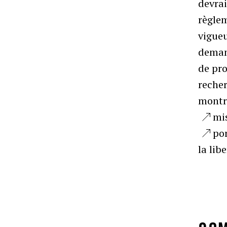
devrai
règlem
vigueu
deman
de pro
reche
montr
mis
por
la lib