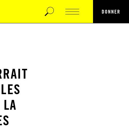
DONNER
RRAIT
 LES
 LA
ES