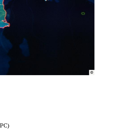
©
Getty Images
PC)