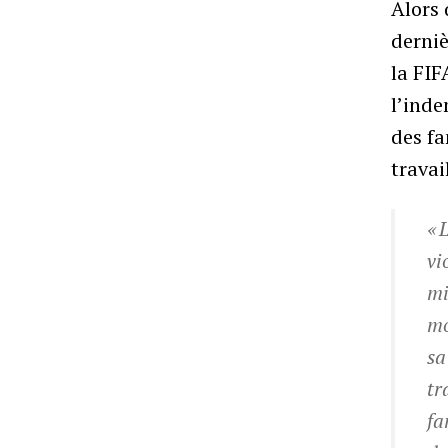
Alors
derniè
la FIF
l’inde
des fa
trava
« 
vi
mi
mo
sa
tr
fa