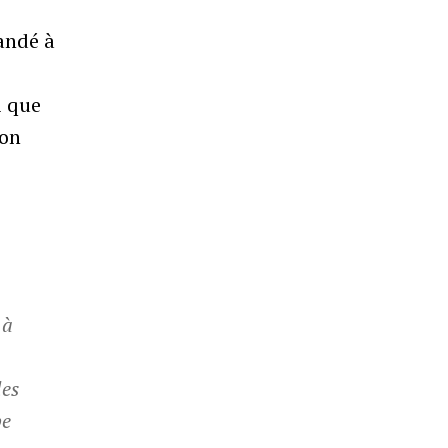
andé à
i que
son
 à
les
pe