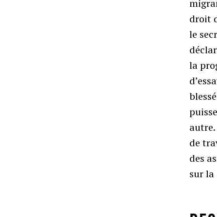
migran
droit 
le sec
déclar
la pro
d’essa
blessé
puisse
autre.
de tra
des as
sur l