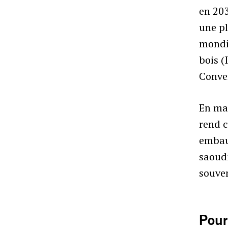
en 203
une pl
mondia
bois (
Conven
En mai
rend 
embau
saoudi
souven
Pour