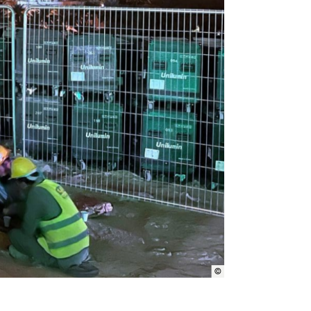
©
Jaap Arriens/NurPhoto