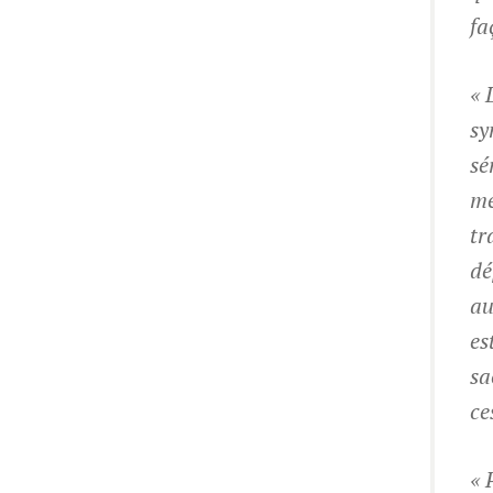
fa
« 
sy
sé
me
tr
dé
au
es
sa
ce
« 