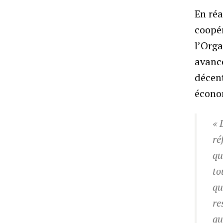
En réa
coopér
l’Orga
avance
décent
économ
« 
ré
qu
to
qu
re
qu