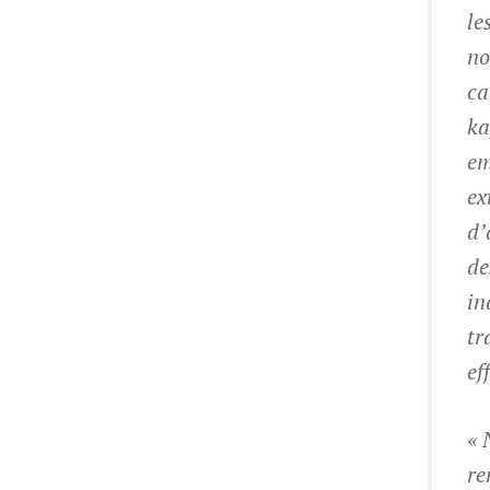
le
no
ca
ka
em
ex
d’
de
in
tr
ef
« 
re