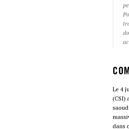
pe
Po
tr
do
ac
COM
Le 4 j
(CSI) 
saoudi
massiv
dans c