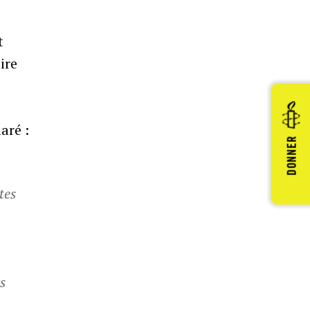
t
ire
aré :
DONNER
tes
rs