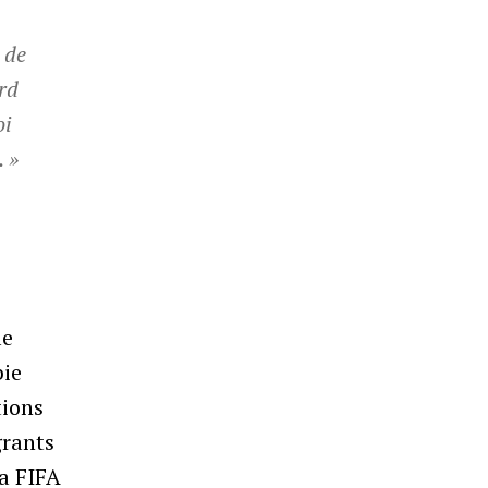
 de
ord
oi
. »
le
bie
tions
grants
la FIFA