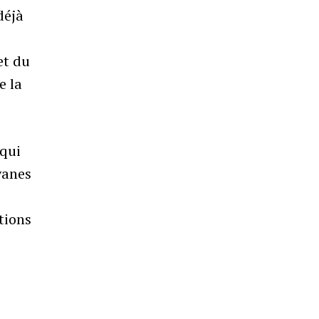
déjà
et du
e la
qui
yanes
tions