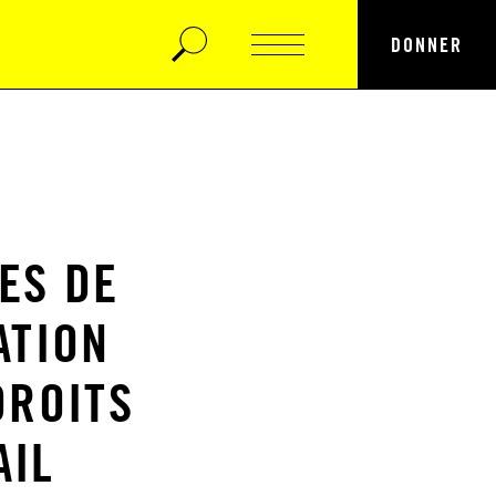
DONNER
TES DE
ATION
DROITS
AIL