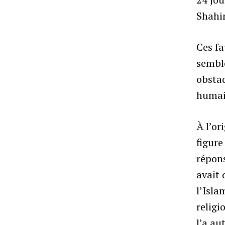
Shahi
Ces fa
sembl
obstac
humai
À l’or
figure
répon
avait 
l’Isla
religi
l’a au