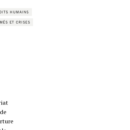
OITS HUMAINS
MÉS ET CRISES
riat
 de
rture