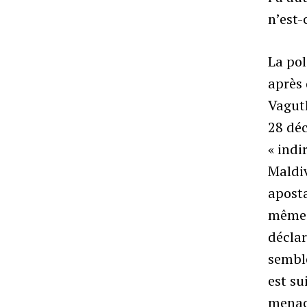
n’est-
La pol
après 
Vaguth
28 déc
« indi
Maldiv
aposta
même j
décla
semble
est s
menac