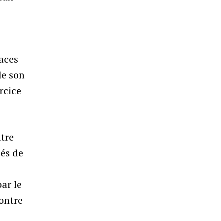
naces
de son
rcice
ntre
sés de
ar le
contre