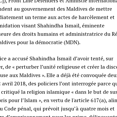
), Front Line Defenders et Amnistie internation
dent au gouvernement des Maldives de mettre
iatement un terme aux actes de harcèlement et
imidation visant Shahindha Ismail, éminente
seure des droits humains et administratrice du R
aldives pour la démocratie (MDN).
ice a accusé Shahindha Ismail d’avoir tenté, sur
r, de « perturber l’unité religieuse et créer la dis
euse aux Maldives ». Elle a déjà été convoquée deu
 2 avril 2018, des policiers l’ont interrogée parce q
 critiqué la religion islamique « dans le but de su
ris pour l’Islam », en vertu de l'article 617(a), ali
du Code pénal, qui prévoit jusqu’à quatre mois et
urs d’emprisonnement pour les primo-délinquants