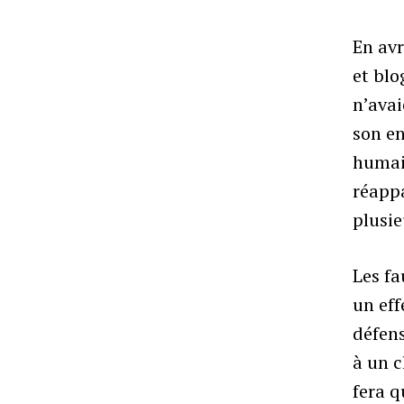
En av
et blo
n’ava
son en
humai
réappa
plusi
Les fa
un eff
défens
à un c
fera q