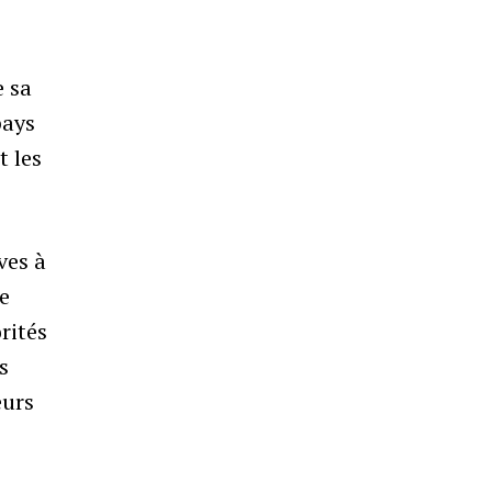
e sa
pays
t les
ves à
de
rités
s
eurs