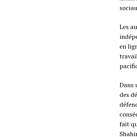
sociau
Les au
indépe
en lig
travai
pacifi
Dans u
des dé
défen
consé
fait q
Shahi