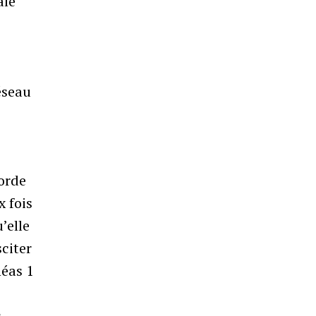
ale
éseau
corde
x fois
u’elle
sciter
néas 1
.