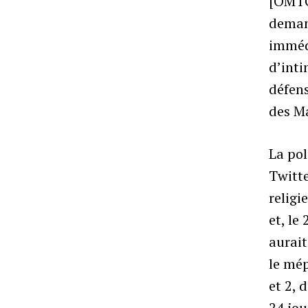
[OMTC]
deman
imméd
d’int
défen
des M
La pol
Twitte
religi
et, le
aurait
le mép
et 2, 
24 jo