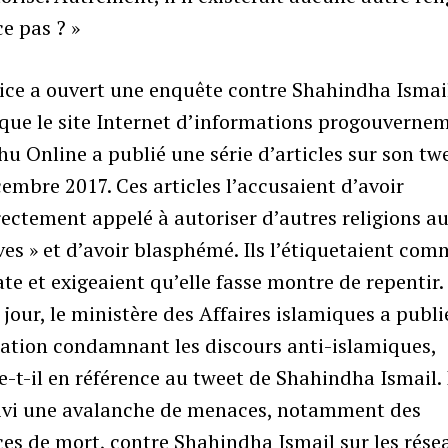
ce pas ? »
ice a ouvert une enquête contre Shahindha Ismai
que le site Internet d’informations progouverne
u Online a publié une série d’articles sur son twe
embre 2017. Ces articles l’accusaient d’avoir
rectement appelé à autoriser d’autres religions a
es » et d’avoir blasphémé. Ils l’étiquetaient com
te et exigeaient qu’elle fasse montre de repentir.
our, le ministère des Affaires islamiques a publi
ration condamnant les discours anti-islamiques,
-t-il en référence au tweet de Shahindha Ismail. I
uivi une avalanche de menaces, notamment des
es de mort, contre Shahindha Ismail sur les rése