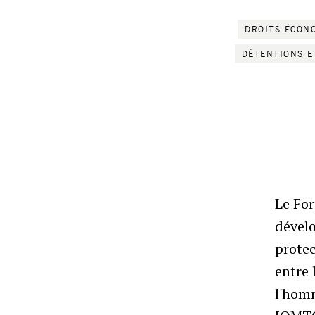
DROITS ÉCON
DÉTENTIONS E
Le For
dével
protec
entre 
l'homm