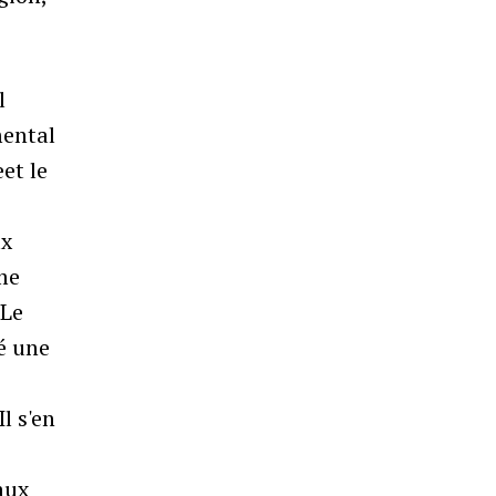
l
mental
et le
ux
me
 Le
é une
l s'en
aux