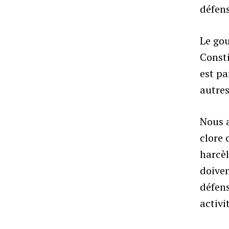
défens
Le gou
Consti
est pa
autres
Nous 
clore 
harcèl
doiven
défens
activi