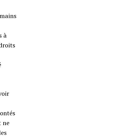
umains
s à
droits
é
voir
rontés
t ne
les