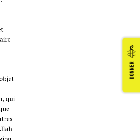
et
aire
DONNER
’objet
n, qui
 que
utres
Allah
gion,