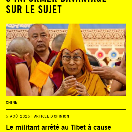
SUR LE SUJET
CHINE
5 AOÛ 2026
ARTICLE D'OPINION
Le militant arrêté au Tibet à cause