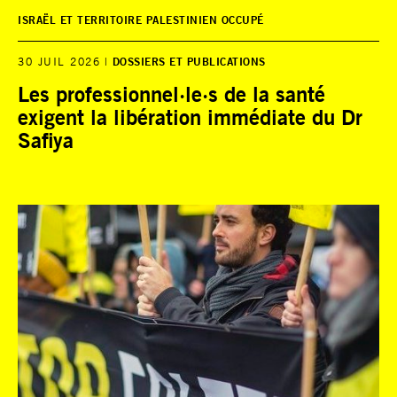
ISRAËL ET TERRITOIRE PALESTINIEN OCCUPÉ
30 JUIL 2026
DOSSIERS ET PUBLICATIONS
Les professionnel·le·s de la santé
exigent la libération immédiate du Dr
Safiya