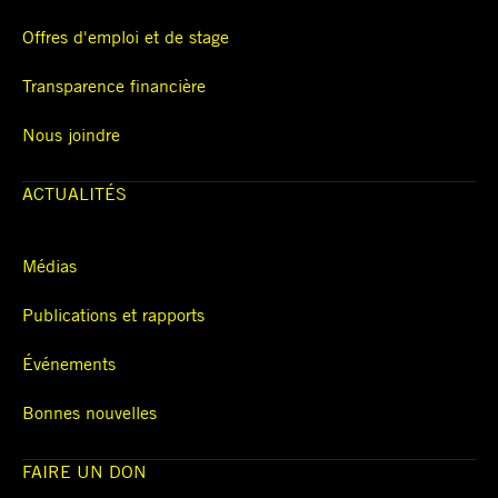
Offres d'emploi et de stage
Transparence financière
Nous joindre
ACTUALITÉS
Médias
Publications et rapports
Événements
Bonnes nouvelles
FAIRE UN DON
NAVIGATION PRINCIPALE
RÉSEAUX SOCIAUX MOBILE
PIED DE PAGE