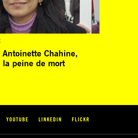
E
 Antoinette Chahine,
e la peine de mort
YOUTUBE
LINKEDIN
FLICKR