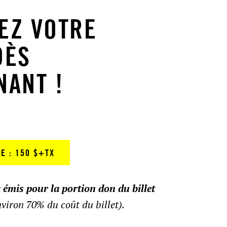
EZ VOTRE
DÈS
NANT !
LE : 150 $+TX
a émis pour la portion don du billet
environ 70% du coût du billet).