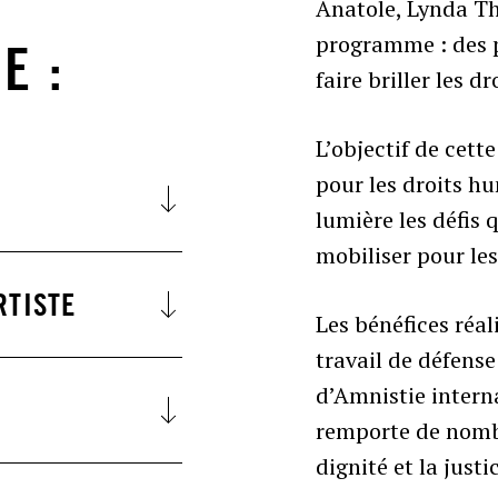
Anatole, Lynda Tha
programme : des p
E :
faire briller les 
L’objectif de cette
pour les droits h
lumière les défis 
mobiliser pour le
RTISTE
Les bénéfices réal
travail de défens
d’Amnistie interna
remporte de nombre
dignité et la justi