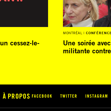
MONTRÉAL
CONFÉRENC
 un cessez-le-
Une soirée avec
militante contr
À PROPOS
FACEBOOK
TWITTER
INSTAGRAM