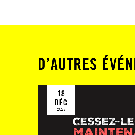
D’AUTRES ÉVÉ
18
DÉC
2023