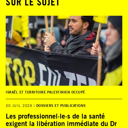
SUR LE SUJET
ISRAËL ET TERRITOIRE PALESTINIEN OCCUPÉ
30 JUIL 2026
DOSSIERS ET PUBLICATIONS
Les professionnel·le·s de la santé
exigent la libération immédiate du Dr