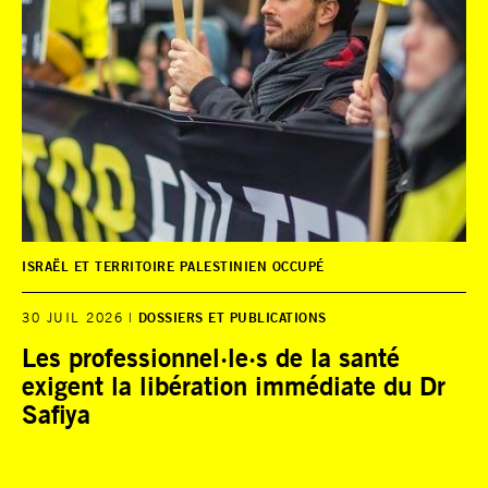
ISRAËL ET TERRITOIRE PALESTINIEN OCCUPÉ
30 JUIL 2026
DOSSIERS ET PUBLICATIONS
Les professionnel·le·s de la santé
exigent la libération immédiate du Dr
Safiya