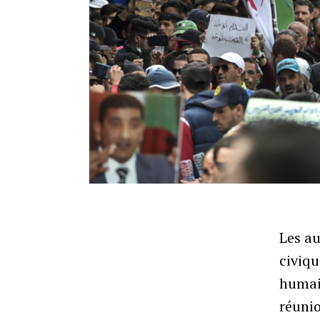
Les au
civiqu
humain
réunio