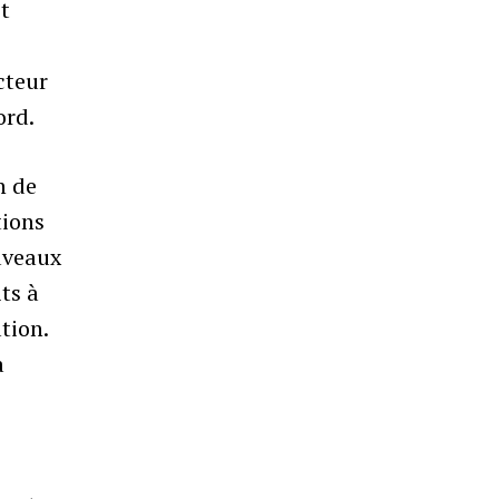
st
cteur
ord.
n de
tions
uveaux
its à
tion.
à