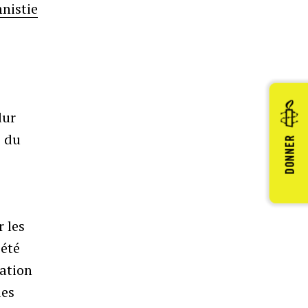
nistie
dur
s du
DONNER
r les
iété
cation
des