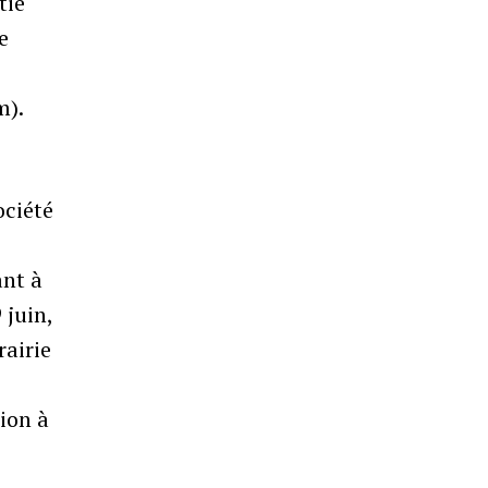
tie
e
m).
ociété
a
ant à
 juin,
rairie
ion à