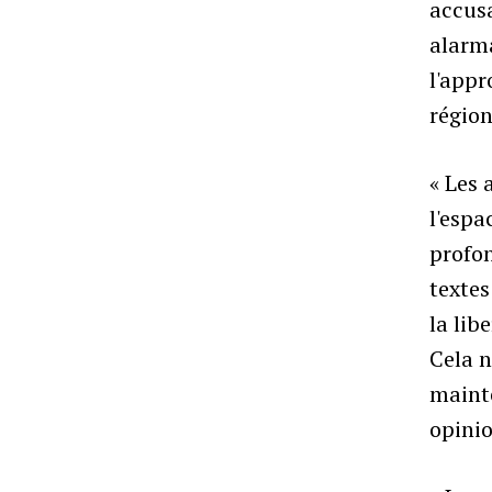
accusa
alarma
l'appr
région
« Les 
l'espa
profo
textes
la lib
Cela n
mainte
opinio