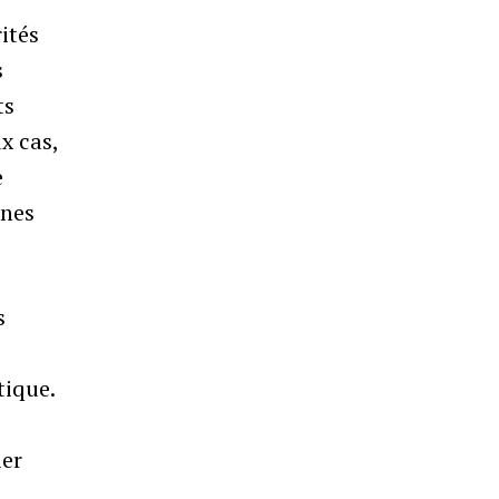
rités
s
ts
x cas,
e
nnes
s
tique.
ier