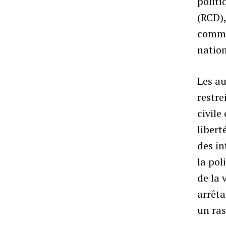
politi
(RCD),
commé
natio
Les au
restre
civile
libert
des in
la pol
de la 
arrêta
un ra