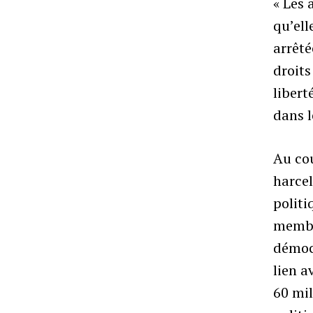
« Les 
qu’ell
arrêt
droits
libert
dans l
Au cou
harcel
politi
membr
démocr
lien a
60 mil