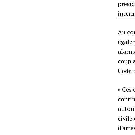
présid
intern
Au cou
égale
alarma
coup 
Code p
« Ces 
contin
autori
civile
d'arre