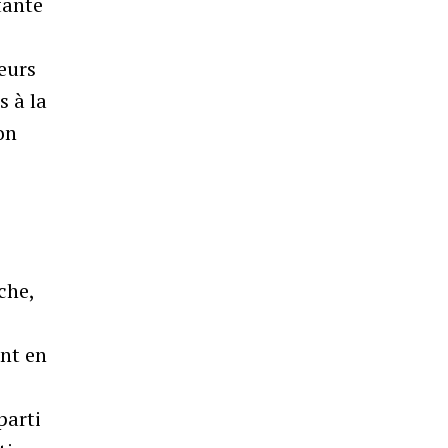
tante
eurs
s à la
on
che,
ent en
parti