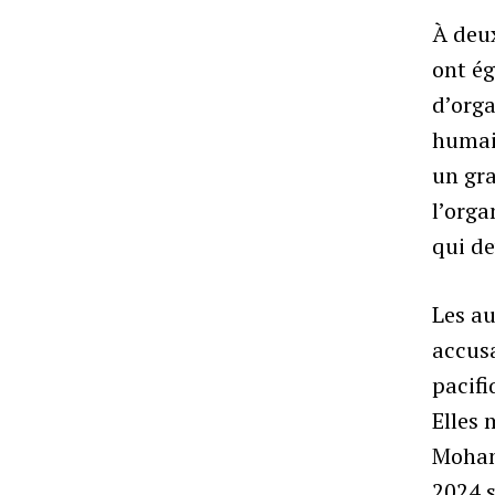
À deux
ont é
d’orga
humain
un gra
l’orga
qui de
Les au
accusa
pacif
Elles 
Moham
2024 s