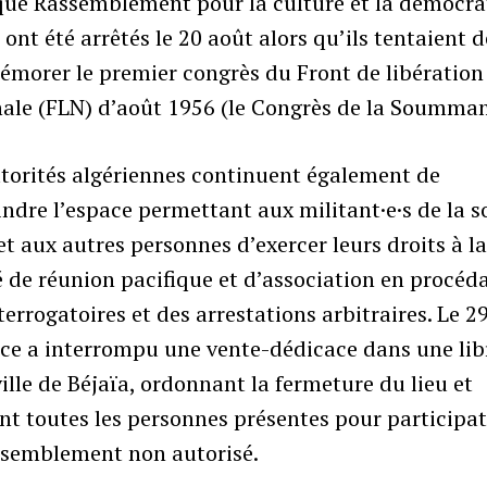
que Rassemblement pour la culture et la démocra
 ont été arrêtés le 20 août alors qu’ils tentaient d
morer le premier congrès du Front de libération
nale (FLN) d’août 1956 (le Congrès de la Soumma
torités algériennes continuent également de
indre l’espace permettant aux militant·e·s de la s
 et aux autres personnes d’exercer leurs droits à l
é de réunion pacifique et d’association en procéd
terrogatoires et des arrestations arbitraires. Le 29
ice a interrompu une vente-dédicace dans une lib
ville de Béjaïa, ordonnant la fermeture du lieu et
nt toutes les personnes présentes pour participat
ssemblement non autorisé.