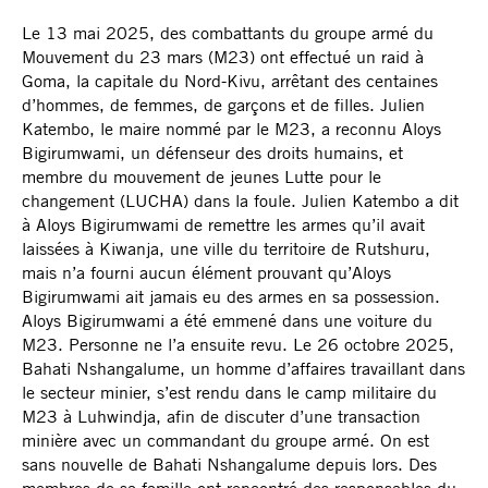
Le 13 mai 2025, des combattants du groupe armé du
Mouvement du 23 mars (M23) ont effectué un raid à
Goma, la capitale du Nord-Kivu, arrêtant des centaines
d’hommes, de femmes, de garçons et de filles. Julien
Katembo, le maire nommé par le M23, a reconnu Aloys
Bigirumwami, un défenseur des droits humains, et
membre du mouvement de jeunes Lutte pour le
changement (LUCHA) dans la foule. Julien Katembo a dit
à Aloys Bigirumwami de remettre les armes qu’il avait
laissées à Kiwanja, une ville du territoire de Rutshuru,
mais n’a fourni aucun élément prouvant qu’Aloys
Bigirumwami ait jamais eu des armes en sa possession.
Aloys Bigirumwami a été emmené dans une voiture du
M23. Personne ne l’a ensuite revu. Le 26 octobre 2025,
Bahati Nshangalume, un homme d’affaires travaillant dans
le secteur minier, s’est rendu dans le camp militaire du
M23 à Luhwindja, afin de discuter d’une transaction
minière avec un commandant du groupe armé. On est
sans nouvelle de Bahati Nshangalume depuis lors. Des
membres de sa famille ont rencontré des responsables du