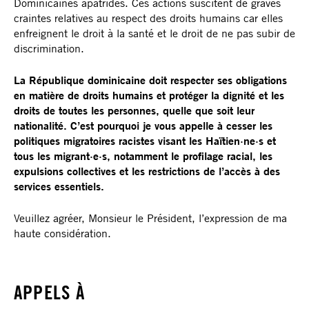
Dominicaines apatrides. Ces actions suscitent de graves
environnement hostile.
craintes relatives au respect des droits humains car elles
enfreignent le droit à la santé et le droit de ne pas subir de
Les défenseur·e·s des droits humains et les journalistes
discrimination.
soutenant les migrant·e·s sont de plus en plus confrontés
à des menaces et une stigmatisation. Malgré les appels à
La République dominicaine doit respecter ses obligations
sauvegarder l’espace civique, les autorités dominicaines
en matière de droits humains et protéger la dignité et les
n’ont pas adopté de mesures spécifiques pour protéger les
droits de toutes les personnes, quelle que soit leur
personnes qui défendent les droits des ressortissant·e·s
nationalité. C’est pourquoi je vous appelle à cesser les
haïtiens et des Dominicain·e·s d’origine haïtienne. Cette
politiques migratoires racistes visant les Haïtien·ne·s et
inaction contribue à un climat de peur plus général qui
tous les migrant·e·s, notamment le profilage racial, les
décourage le travail d’information sur les violations des
expulsions collectives et les restrictions de l’accès à des
droits humains et l’exercice de droits fondamentaux.
services essentiels.
Amnistie Internationale appelle à nouveau les autorités
Veuillez agréer, Monsieur le Président, l’expression de ma
dominicaines à mettre fin à la pratique systématique des
haute considération.
expulsions collectives et à adopter des politiques
migratoires exhaustives fondées sur le respect des droits
humains. Ces politiques doivent notamment prévoir un
APPELS À
examen individualisé des besoins de protection, l’accès
aux soins de santé et aux services publics sans