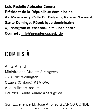
discrimination et des mesures pour empêcher la
Luis Rodolfo Abinader Corona
criminalisation et la stigmatisation des personnes
Président de la République dominicaine
migrantes et des défenseur·e·s des droits humains.
Av. México esq. Calle Dr. Delgado, Palacio Nacional,
Santo Domingo, République dominicaine
X, Instagram et Facebook : @luisabinader
Courriel :
info@presidencia.gob.do
COPIES À
Anita Anand
Ministre des Affaires étrangères
229, rue Wellington
Ottawa (Ontario) K1A 0A6
Aucun timbre requis
Courriel:
Anita.Anand@parl.gc.ca
Son Excellence M. Jose Alfonso BLANCO CONDE