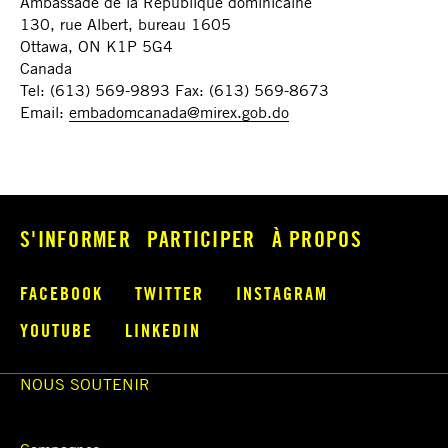
Ambassade de la République dominicaine
130, rue Albert, bureau 1605
Ottawa, ON K1P 5G4
Canada
Tel: (613) 569-9893 Fax: (613) 569-8673
Email:
embadomcanada@mirex.gob.do
S'INFORMER
PARTICIPER
À PROPOS
FACEBOOK
TWITTER
INSTAGRAM
YOUTUBE
LINKEDIN
NOUS SOUTENIR