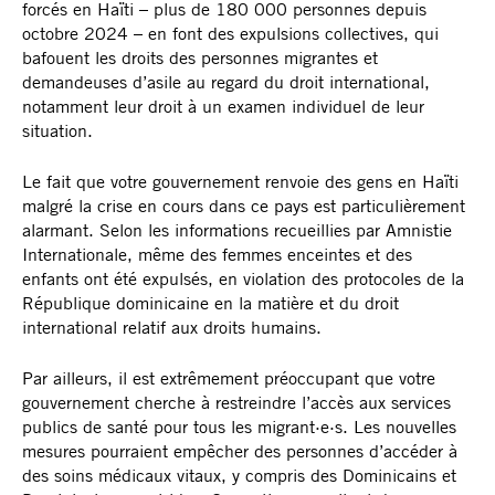
migrant·e·s sans papiers sont pris en charge. D’après les
forcés en Haïti – plus de 180 000 personnes depuis
annonces du gouvernement, ces personnes seront
octobre 2024 – en font des expulsions collectives, qui
expulsées immédiatement après avoir reçu des soins
bafouent les droits des personnes migrantes et
médicaux. Cette pratique menace le droit à la santé, au
demandeuses d’asile au regard du droit international,
respect de la vie privée et à l’intégrité physique, et elle
notamment leur droit à un examen individuel de leur
pourrait dissuader des personnes vulnérables – notamment
situation.
les femmes enceintes, les mineur·e·s et les victimes de
violence – de chercher à obtenir des soins dont elles ont
Le fait que votre gouvernement renvoie des gens en Haïti
besoin urgemment.
malgré la crise en cours dans ce pays est particulièrement
alarmant. Selon les informations recueillies par Amnistie
Par ailleurs, le gouvernement n’a pas mis en place de
Internationale, même des femmes enceintes et des
garanties suffisantes pour prévenir le profilage racial et la
enfants ont été expulsés, en violation des protocoles de la
discrimination raciale, ni tenu compte des effets délétères
République dominicaine en la matière et du droit
de ses politiques migratoires. Au contraire, les autorités
international relatif aux droits humains.
continuent de nier les preuves de violations des droits
humains présentées par des organisations de la société
Par ailleurs, il est extrêmement préoccupant que votre
civile et des organes internationaux. Ce déni
gouvernement cherche à restreindre l’accès aux services
s’accompagne de discours stigmatisants à l’égard des
publics de santé pour tous les migrant·e·s. Les nouvelles
migrant·e·s haïtiens, notamment des femmes enceintes et
mesures pourraient empêcher des personnes d’accéder à
des mineur·e·s essayant d’accéder aux services publics,
des soins médicaux vitaux, y compris des Dominicains et
qui renforcent les stéréotypes racistes et créent un