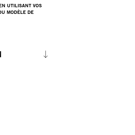
EN UTILISANT VOS
DU MODÈLE DE
N
p
a invoqué
la Loi sur
 USC 21), accusant le
rer, tenter et menacer
le territoire des États-
uéliens âgés de 14 ans
ur le territoire des
dents permanents légaux
endés, retenus et
i sur les ennemis
iquement en temps de
pays. Jusqu'à présent,