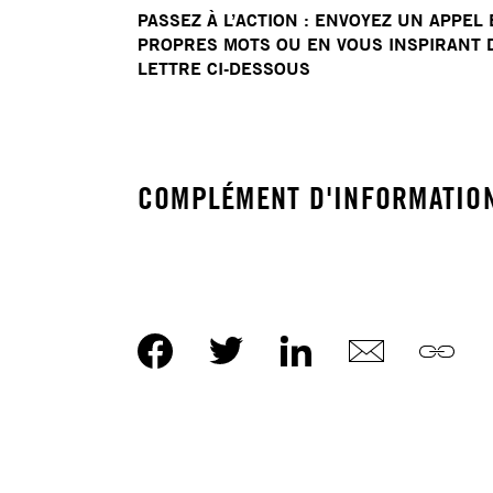
PASSEZ À L’ACTION : ENVOYEZ UN APPEL 
PROPRES MOTS OU EN VOUS INSPIRANT 
LETTRE CI-DESSOUS
COMPLÉMENT D'INFORMATIO
Le 15 mars 2025, le président Donald Trum
les ennemis étrangers (Alien Enemies Act, 50
gang criminel Tren de Aragua (TdA) de « perpét
une invasion ou une incursion prédatrice contre 
Unis » et avertissant que « les citoyens vénéz
ou plus qui sont membres de TdA, se trouvent s
États-Unis et ne sont pas naturalisés ou rési
des États-Unis sont susceptibles d'être appréh
expulsés en tant qu'ennemis étrangers ». La lo
étrangers accorde ce pouvoir au président un
guerre en cours ou imminente contre un autre 