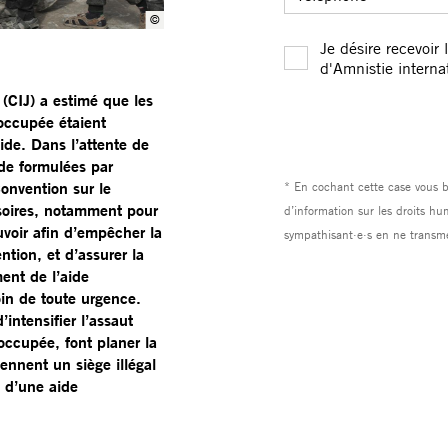
©
Ahmed Zaqout/Anadolu via Getty Images
 (CIJ) a estimé que les
 occupée étaient
ide. Dans l’attente de
ide formulées par
Convention sur le
isoires, notamment pour
uvoir afin d’empêcher la
tion, et d’assurer la
ent de l’aide
oin de toute urgence.
intensifier l’assaut
ccupée, font planer la
ennent un siège illégal
e d’une aide