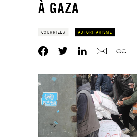
À GAZA
COURRIELS
AUTORITARISME