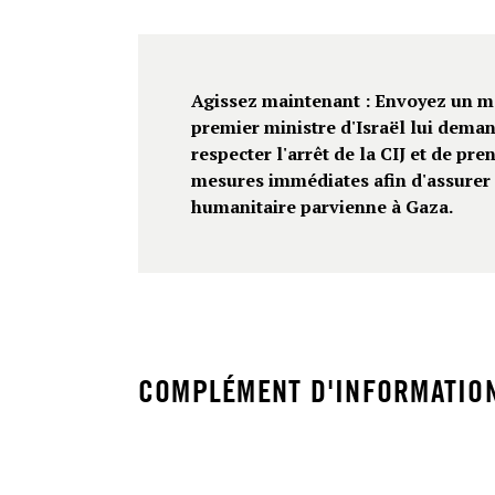
Agissez maintenant : Envoyez un m
premier ministre d'Israël lui dema
respecter l'arrêt de la CIJ et de pre
mesures immédiates afin d'assurer 
humanitaire parvienne à Gaza.
COMPLÉMENT D'INFORMATIO
Israël doit veiller, dans la pleine mesure des m
ce que les besoins essentiels de la population
satisfaits, ce qui pourrait inclure, par exemple