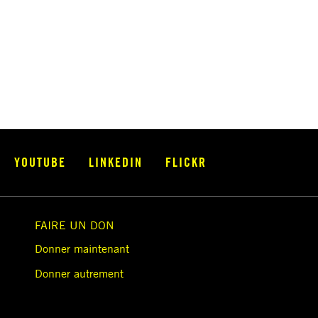
YOUTUBE
LINKEDIN
FLICKR
FAIRE UN DON
Donner maintenant
Donner autrement