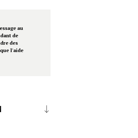
essage au
ndant de
ndre des
que l'aide
N
oyens dont il dispose, à
 de Gaza soient
, l’ouverture en urgence