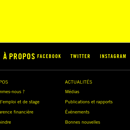
À PROPOS
FACEBOOK
TWITTER
INSTAGRAM
POS
ACTUALITÉS
mmes-nous ?
Médias
d'emploi et de stage
Publications et rapports
arence financière
Événements
oindre
Bonnes nouvelles