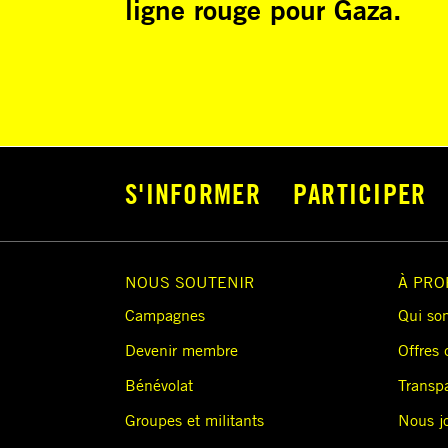
ligne rouge pour Gaza.
S'INFORMER
PARTICIPER
NOUS SOUTENIR
À PRO
Campagnes
Qui so
Devenir membre
Offres 
Bénévolat
Transp
Groupes et militants
Nous j