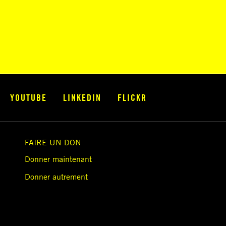
YOUTUBE
LINKEDIN
FLICKR
FAIRE UN DON
Donner maintenant
Donner autrement