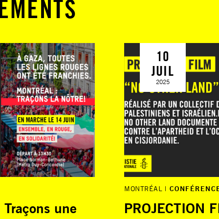
NEMENTS
10
JUIL
2025
MONTRÉAL
CONFÉRENC
Traçons une
PROJECTION F