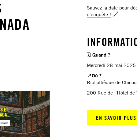
S
Sauvez la date pour déc
d'enquête !
ANADA
INFORMATI
🗓️
Quand ?
Mercredi 28 mai 202
📍
Où ?
Bibliothèque de Chicout
200 Rue de l'Hôtel de
EN SAVOIR PLUS