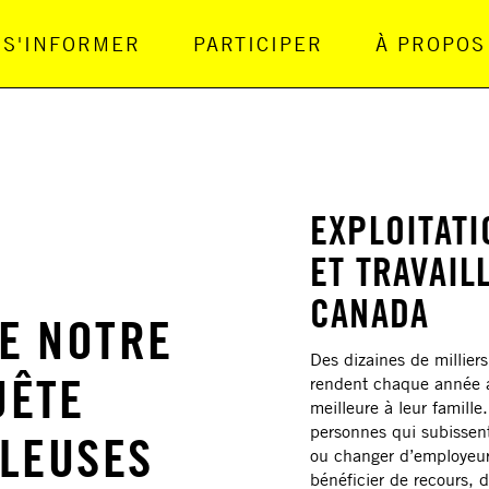
S'INFORMER
PARTICIPER
À PROPOS
gation Principale
EXPLOITATI
ET TRAVAIL
CANADA
E NOTRE
Des dizaines de milliers
UÊTE
rendent chaque année au
meilleure à leur famille
personnes qui subissent
LLEUSES
ou changer d’employeur,
bénéficier de recours, d