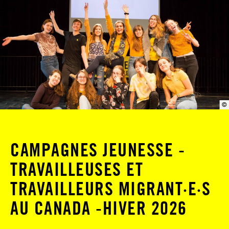
©
CAMPAGNES JEUNESSE -
TRAVAILLEUSES ET
TRAVAILLEURS MIGRANT·E·S
AU CANADA -HIVER 2026